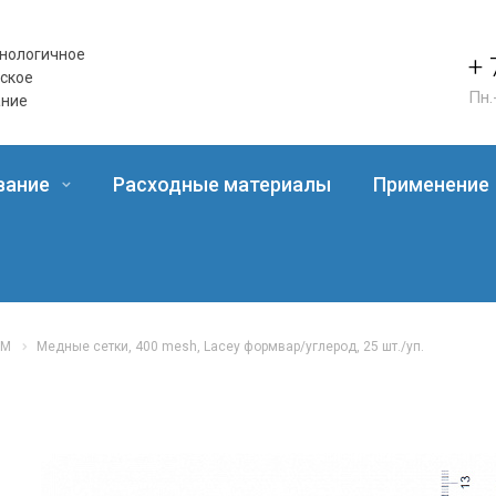
нологичное
+ 
еское
Пн.
ание
вание
Расходные материалы
Применение
EM
Медные сетки, 400 mesh, Lacey формвар/углерод, 25 шт./уп.