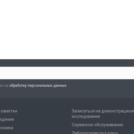
ен на
обработку персональных данных
и заметки
Записаться на демонстрацион
исследование
едение
Сервисное обслуживание
роника
Лаборатория под ключ