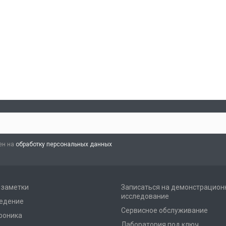
ен на
обработку персональных данных
и заметки
Записаться на демонстрацион
исследование
едение
Сервисное обслуживание
роника
Лаборатория под ключ