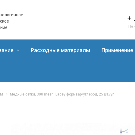
нологичное
+ 
еское
Пн.
ание
вание
Расходные материалы
Применение
EM
Медные сетки, 300 mesh, Lacey формвар/углерод, 25 шт./уп.