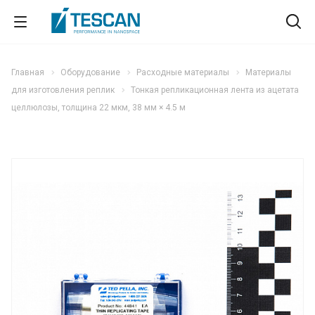
Главная
Оборудование
Расходные материалы
Материалы
для изготовления реплик
Тонкая репликационная лента из ацетата
целлюлозы, толщина 22 мкм, 38 мм × 4.5 м